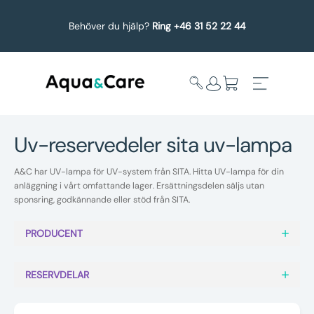
Behöver du hjälp?
Ring +46 31 52 22 44
uv-reservedeler sita uv-lampa
Expandera
Affärsområden
A&C har UV-lampa för UV-system från SITA. Hitta UV-lampa för din
undermeny
anläggning i vårt omfattande lager. Ersättningsdelen säljs utan
sponsring, godkännande eller stöd från SITA.
Köp reservdelar
PRODUCENT
Service
RESERVDELAR
Uppgradering