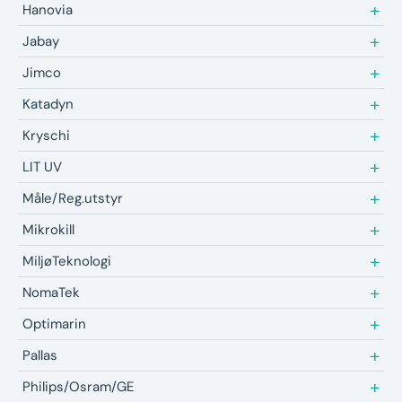
Hanovia
Jabay
Jimco
Katadyn
Kryschi
LIT UV
Måle/Reg.utstyr
Mikrokill
MiljøTeknologi
NomaTek
Optimarin
Pallas
Philips/Osram/GE