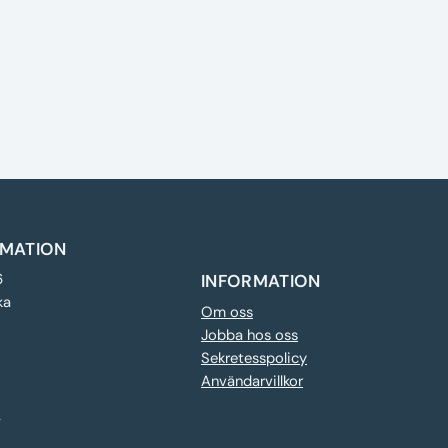
MATION
6
INFORMATION
ka
Om oss
Jobba hos oss
Sekretesspolicy
Användarvillkor
e