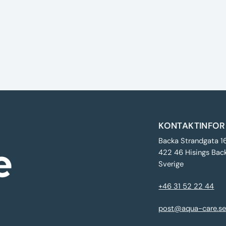
KONTAKTINFOR
Backa Strandgata 1
422 46 Hisings Bac
Sverige
+46 31 52 22 44
post@aqua-care.s