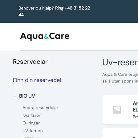
Behöver du hjälp?
Ring +46 31 52 22
44
uv-rese
Reservdelar
Aqua & Care erbjud
Finn din reservedel
säljs utan sponsri
BIO UV
An
Andra reservdelar
E
Kvartsrör
Pr
O-ringar
UV-lampa