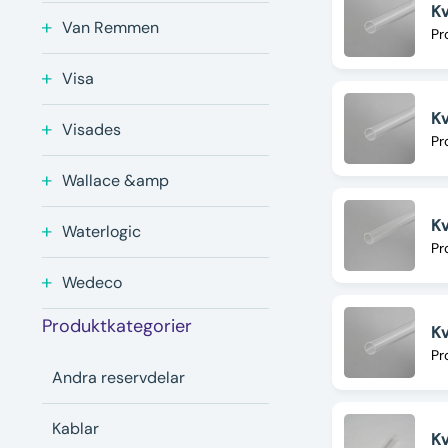
K
Van Remmen
Pr
Visa
K
Visades
Pr
Wallace &amp
Kv
Waterlogic
Pr
Wedeco
Produktkategorier
K
Pr
Andra reservdelar
Kablar
Kv