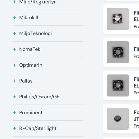
Måle/Reg.utstyr
F
Mikrokill
E
Pr
MiljøTeknologi
Fl
NomaTek
Pr
Optimarin
Fl
Pallas
E
Pr
Philips/Osram/GE
Fo
Prominent
J
Pr
R-Can/Sterilight