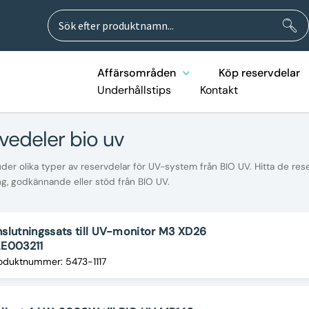
Sök
Sök
efter:
Affärsområden
Köp reservdelar
Underhållstips
Kontakt
rvedeler bio uv
er olika typer av reservdelar för UV-system från BIO UV. Hitta de res
ng, godkännande eller stöd från BIO UV.
slutningssats till UV-monitor M3 XD26
LE003211
oduktnummer: 5473-1117