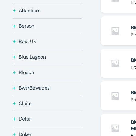
Pr
Atlantium
Berson
BI
Pr
Best UV
Blue Lagoon
BI
Pr
Blugeo
Bwt/Bewades
BI
Pr
Clairs
Delta
BI
M
Düker
Pr