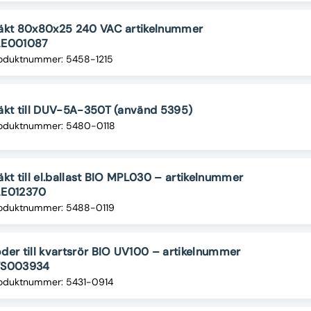
läkt 80x80x25 240 VAC artikelnummer
LE001087
oduktnummer: 5458-1215
äkt till DUV-5A-350T (använd 5395)
oduktnummer: 5480-0118
äkt till el.ballast BIO MPL030 – artikelnummer
LE012370
oduktnummer: 5488-0119
der till kvartsrör BIO UV100 – artikelnummer
TS003934
oduktnummer: 5431-0914