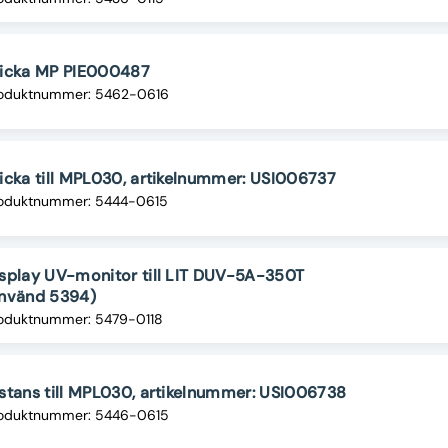
ricka MP PIE000487
oduktnummer: 5462-0616
icka till MPL030, artikelnummer: USI006737
oduktnummer: 5444-0615
splay UV-monitor till LIT DUV-5A-350T
använd 5394)
oduktnummer: 5479-0118
stans till MPL030, artikelnummer: USI006738
oduktnummer: 5446-0615