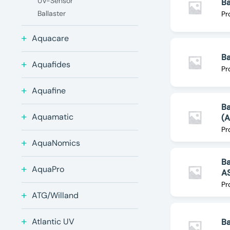
UV-Sensor
Ba
Ballaster
Pr
Aquacare
B
Aquafides
Pr
Aquafine
Ba
Aquamatic
(
Pr
AquaNomics
Ba
AquaPro
A
Pr
ATG/Willand
Atlantic UV
Ba