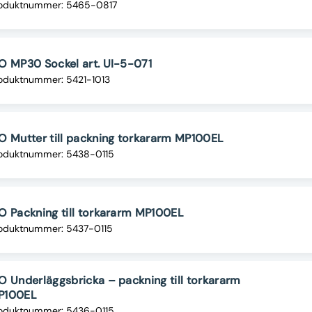
oduktnummer: 5465-0817
O MP30 Sockel art. UI-5-071
oduktnummer: 5421-1013
O Mutter till packning torkararm MP100EL
oduktnummer: 5438-0115
O Packning till torkararm MP100EL
oduktnummer: 5437-0115
O Underläggsbricka – packning till torkararm
P100EL
oduktnummer: 5436-0115