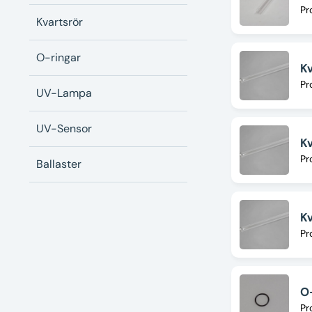
Pr
Kvartsrör
O-ringar
Kv
Pr
UV-Lampa
UV-Sensor
K
Pr
Ballaster
Kv
Pr
O-
Pr