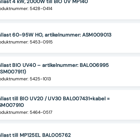
llast 4 kW, 2000W till BIO UV MP140
oduktnummer: 5428-0414
allast 60-95W HO, artikelnummer: ASM009013
oduktnummer: 5453-0915
llast BIO UV40 – artikelnummer: BAL006995
ASM007911)
oduktnummer: 5425-1013
llast till BIO UV20 / UV30 BAL007431+kabel =
SM007910
oduktnummer: 5464-0517
llast till MP125EL BAL005762