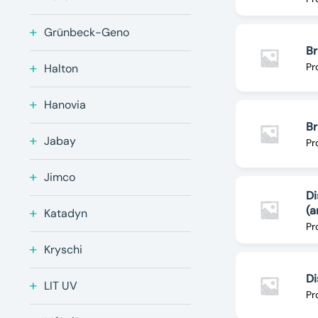
Grünbeck-Geno
B
Pr
Halton
Hanovia
Br
Jabay
Pr
Jimco
Di
(
Katadyn
Pr
Kryschi
Di
LIT UV
Pr