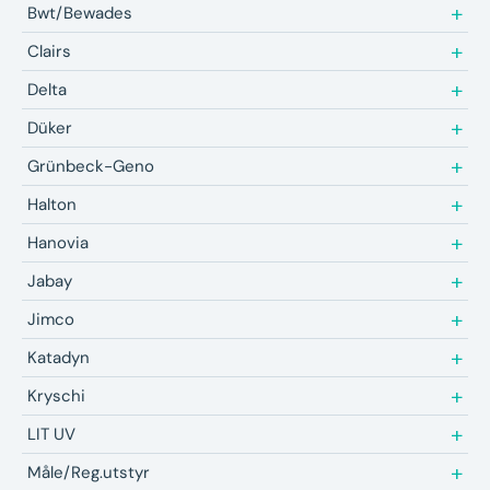
Bwt/Bewades
Clairs
Delta
Düker
Grünbeck-Geno
Halton
Hanovia
Jabay
Jimco
Katadyn
Kryschi
LIT UV
Måle/Reg.utstyr