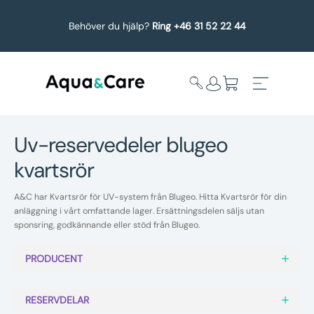
Behöver du hjälp?
Ring +46 31 52 22 44
uv-reservedeler blugeo
kvartsrör
Expandera
Affärsområden
undermeny
A&C har Kvartsrör för UV-system från Blugeo. Hitta Kvartsrör för din
Köp reservdelar
anläggning i vårt omfattande lager. Ersättningsdelen säljs utan
sponsring, godkännande eller stöd från Blugeo.
Service
PRODUCENT
Uppgradering
RESERVDELAR