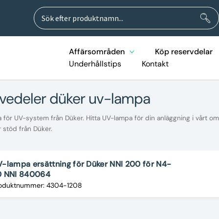
Sök
Sök
efter:
Affärsområden
Köp reservdelar
Underhållstips
Kontakt
rvedeler düker uv-lampa
ör UV-system från Düker. Hitta UV-lampa för din anläggning i vårt omf
 stöd från Düker.
-lampa ersättning för Düker NNI 200 för N4-
0 NNI 840064
oduktnummer: 4304-1208