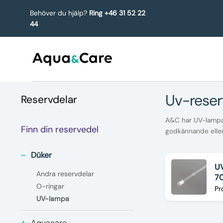
Behöver du hjälp?
Ring +46 31 52 22
44
uv-rese
Reservdelar
A&C har UV-lampa f
Finn din reservedel
godkännande eller
Düker
UV
Andra reservdelar
7
O-ringar
Pr
UV-lampa
Aquacare