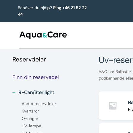
Behöver du hjälp?
Ring +46 31 52 22
44
uv-reser
Reservdelar
A&C har Ballaster 
Finn din reservedel
godkännande eller 
R-Can/Sterilight
Ba
Andra reservdelar
Pr
Kvartsrör
O-ringar
UV-lampa