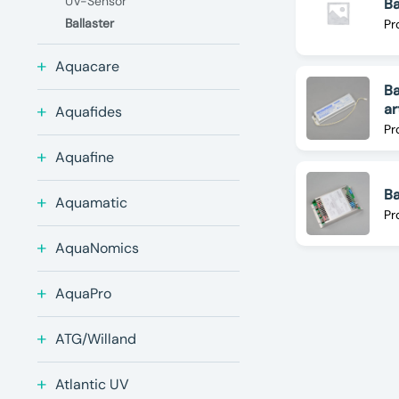
UV-Sensor
Ba
Ballaster
Pr
Aquacare
Ba
a
Aquafides
Pr
Aquafine
Ba
Aquamatic
Pr
AquaNomics
AquaPro
ATG/Willand
Atlantic UV