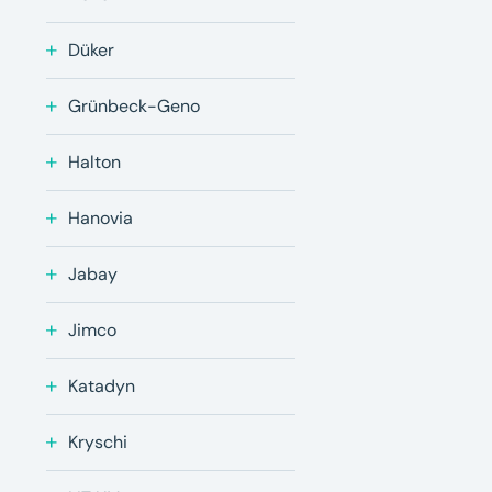
Düker
Grünbeck-Geno
Halton
Hanovia
Jabay
Jimco
Katadyn
Kryschi