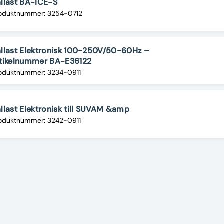
llast BA-ICE-S
oduktnummer: 3254-0712
llast Elektronisk 100-250V/50-60Hz –
rtikelnummer BA-E36122
oduktnummer: 3234-0911
llast Elektronisk till SUVAM &amp
oduktnummer: 3242-0911