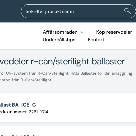
Sök
Sök
efter:
Affärsområden
Köp reservdelar
Underhållstips
Kontakt
vedeler r-can/sterilight ballaster
för UV-system från R-Can/Sterilight. Hitta Ballaster för din anläggning i
stöd från R-Can/Sterilight.
llast BA-ICE-C
oduktnummer: 3261-1014