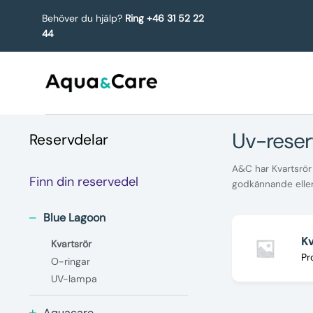
Behöver du hjälp?
Ring +46 31 52 22
44
uv-rese
Reservdelar
A&C har Kvartsrör 
Finn din reservedel
godkännande eller
Blue Lagoon
Kv
Kvartsrör
Pr
O-ringar
UV-lampa
Aquacare