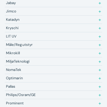
Jabay
Jimco
Katadyn
Kryschi
LIT UV
Måle/Reg.utstyr
Mikrokill
MiljøTeknologi
NomaTek
Optimarin
Pallas
Philips/Osram/GE
Prominent