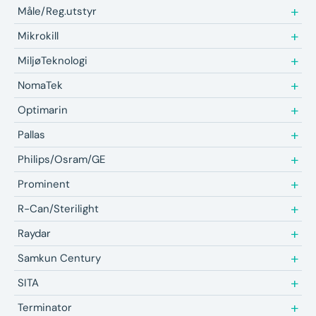
Måle/Reg.utstyr
Mikrokill
MiljøTeknologi
NomaTek
Optimarin
Pallas
Philips/Osram/GE
Prominent
R-Can/Sterilight
Raydar
Samkun Century
SITA
Terminator