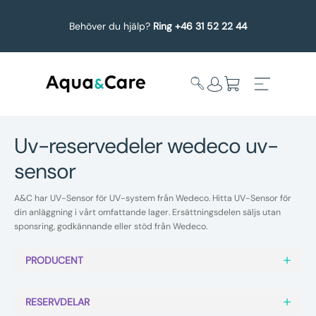
Behöver du hjälp?
Ring +46 31 52 22 44
uv-reservedeler wedeco uv-
sensor
Expandera
Affärsområden
undermeny
A&C har UV-Sensor för UV-system från Wedeco. Hitta UV-Sensor för
Köp reservdelar
din anläggning i vårt omfattande lager. Ersättningsdelen säljs utan
sponsring, godkännande eller stöd från Wedeco.
Service
PRODUCENT
Uppgradering
RESERVDELAR