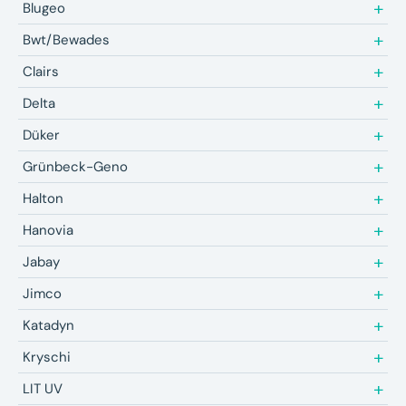
Blugeo
Bwt/Bewades
Clairs
Delta
Düker
Grünbeck-Geno
Halton
Hanovia
Jabay
Jimco
Katadyn
Kryschi
LIT UV