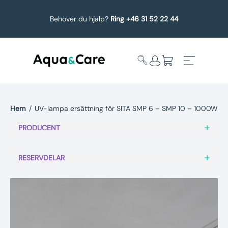
Behöver du hjälp?
Ring +46 31 52 22 44
Hem
/
UV-lampa ersättning för SITA SMP 6 – SMP 10 – 1000W
Expandera
Affärsområden
PRODUCENT
undermeny
Köp reservdelar
RESERVDELAR
Service
Uppgradering