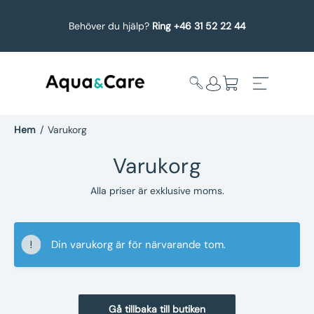
Behöver du hjälp?
Ring +46 31 52 22 44
Hem
/
Varukorg
Varukorg
Expandera
Affärsområden
undermeny
Alla priser är exklusive moms.
Köp reservdelar
Din varukorg är för närvarande tom.
Service
Uppgradering
Gå tillbaka till butiken