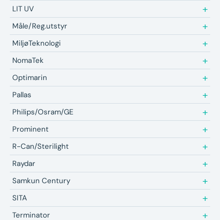
LIT UV
Måle/Reg.utstyr
MiljøTeknologi
NomaTek
Optimarin
Pallas
Philips/Osram/GE
Prominent
R-Can/Sterilight
Raydar
Samkun Century
SITA
Terminator