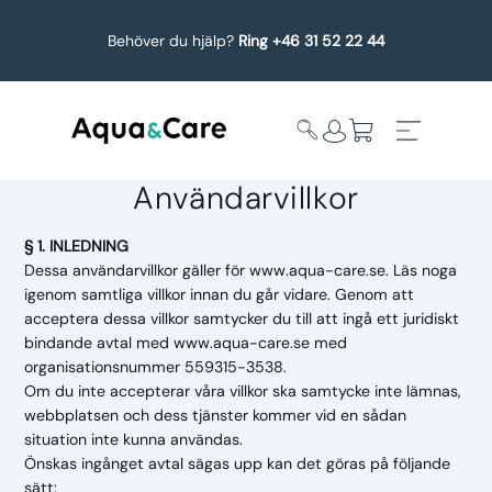
Behöver du hjälp?
Ring +46 31 52 22 44
Användarvillkor
§ 1. INLEDNING
Expandera
Affärsområden
Dessa användarvillkor gäller för www.aqua-care.se. Läs noga
undermeny
igenom samtliga villkor innan du går vidare. Genom att
acceptera dessa villkor samtycker du till att ingå ett juridiskt
Köp reservdelar
bindande avtal med www.aqua-care.se med
organisationsnummer 559315-3538.
Service
Om du inte accepterar våra villkor ska samtycke inte lämnas,
webbplatsen och dess tjänster kommer vid en sådan
situation inte kunna användas.
Uppgradering
Önskas ingånget avtal sägas upp kan det göras på följande
sätt: