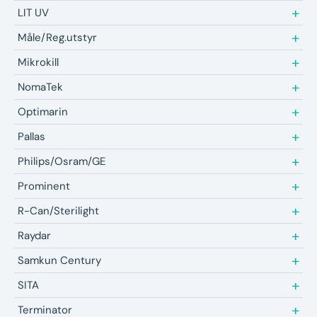
LIT UV
Måle/Reg.utstyr
Mikrokill
NomaTek
Optimarin
Pallas
Philips/Osram/GE
Prominent
R-Can/Sterilight
Raydar
Samkun Century
SITA
Terminator