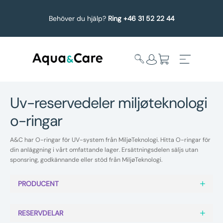
Behöver du hjälp?
Ring +46 31 52 22 44
uv-reservedeler miljøteknologi
o-ringar
Expandera
Affärsområden
undermeny
A&C har O-ringar för UV-system från MiljøTeknologi. Hitta O-ringar för
Köp reservdelar
din anläggning i vårt omfattande lager. Ersättningsdelen säljs utan
sponsring, godkännande eller stöd från MiljøTeknologi.
Service
PRODUCENT
Uppgradering
RESERVDELAR