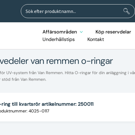
Sök
Sök
efter:
Affärsområden
Köp reservdelar
Underhållstips
Kontakt
rvedeler van remmen o-ringar
ör UV-system från Van Remmen. Hitta O-ringar för din anläggning i vårt
r stöd från Van Remmen.
ring till kvartsrör artikelnummer: 250011
oduktnummer: 4025-0117