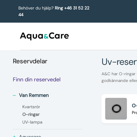
Behöver du hjälp?
Ring +46 31 52 22
44
uv-rese
Reservdelar
A&C har O-ringar f
Finn din reservedel
godkännande elle
Van Remmen
O-
Kvartsrör
Pr
O-ringar
UV-lampa
Aquacare