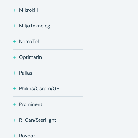
Mikrokill
MiljøTeknologi
NomaTek
Optimarin
Pallas
Philips/Osram/GE
Prominent
R-Can/Sterilight
Raydar