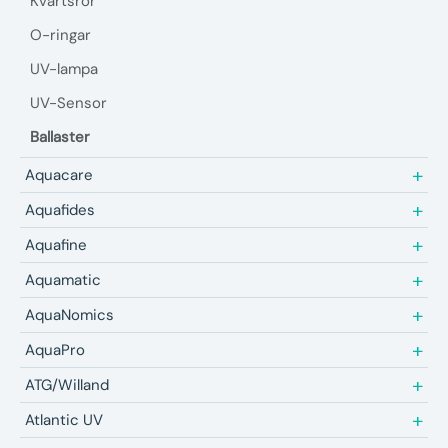
Kvartsrör
O-ringar
UV-lampa
UV-Sensor
Ballaster
Aquacare
Aquafides
Aquafine
Aquamatic
AquaNomics
AquaPro
ATG/Willand
Atlantic UV