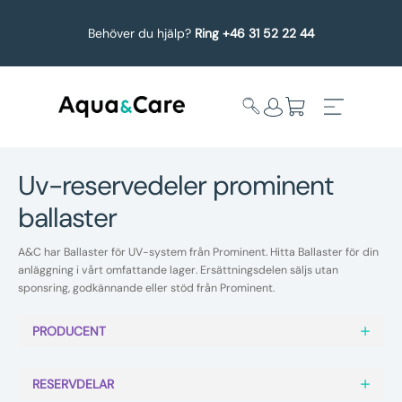
Behöver du hjälp?
Ring +46 31 52 22 44
uv-reservedeler prominent
ballaster
Expandera
Affärsområden
undermeny
A&C har Ballaster för UV-system från Prominent. Hitta Ballaster för din
Köp reservdelar
anläggning i vårt omfattande lager. Ersättningsdelen säljs utan
sponsring, godkännande eller stöd från Prominent.
Service
PRODUCENT
Uppgradering
RESERVDELAR