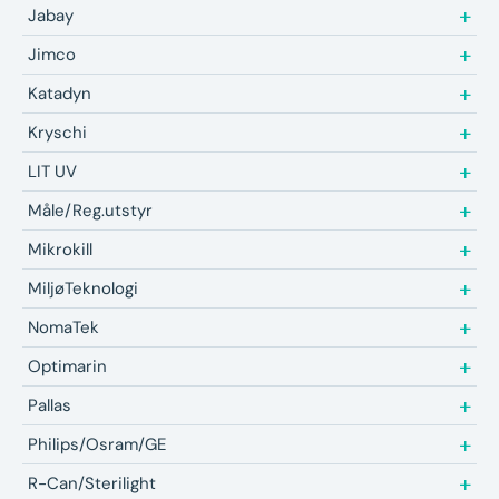
Jabay
Jimco
Katadyn
Kryschi
LIT UV
Måle/Reg.utstyr
Mikrokill
MiljøTeknologi
NomaTek
Optimarin
Pallas
Philips/Osram/GE
R-Can/Sterilight