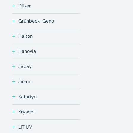
Düker
Grünbeck-Geno
Halton
Hanovia
Jabay
Jimco
Katadyn
Kryschi
LIT UV