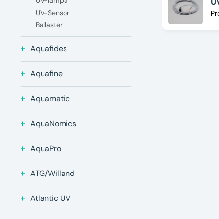
UV-lampa
U
UV-Sensor
Pr
Ballaster
Aquafides
Aquafine
Aquamatic
AquaNomics
AquaPro
ATG/Willand
Atlantic UV