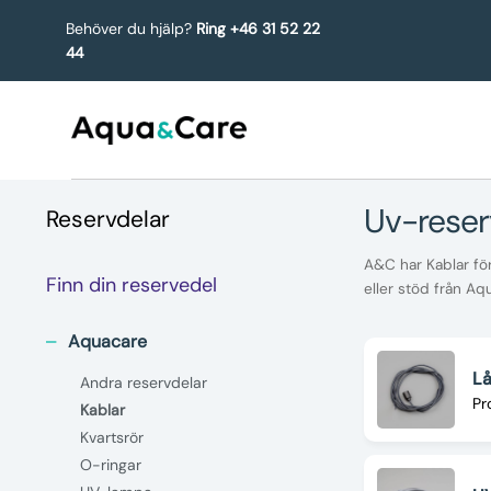
Behöver du hjälp?
Ring +46 31 52 22
44
uv-rese
Reservdelar
A&C har Kablar för
Finn din reservedel
eller stöd från Aq
Aquacare
L
Andra reservdelar
Pr
Kablar
Kvartsrör
O-ringar