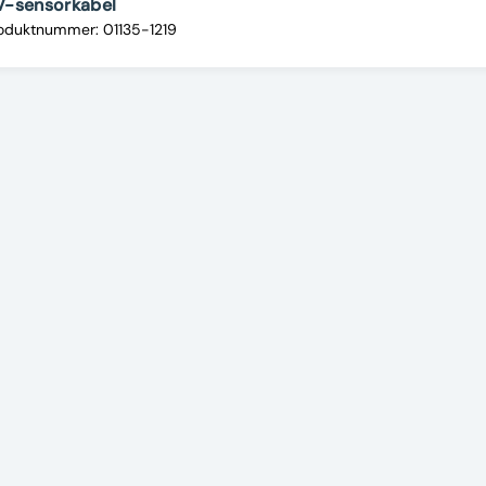
V-sensorkabel
oduktnummer: 01135-1219