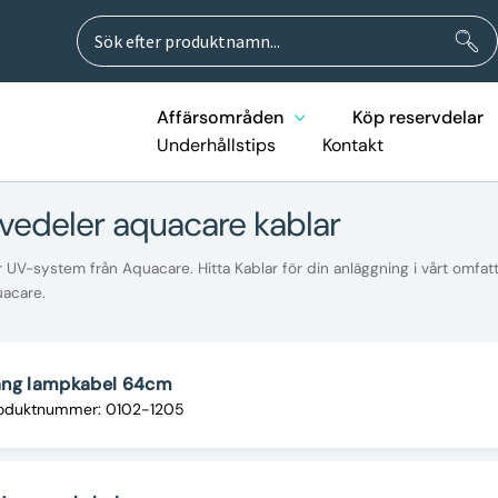
Sök
Sök
efter:
Affärsområden
Köp reservdelar
Underhållstips
Kontakt
rvedeler aquacare kablar
 UV-system från Aquacare. Hitta Kablar för din anläggning i vårt omfat
uacare.
ång lampkabel 64cm
oduktnummer: 0102-1205