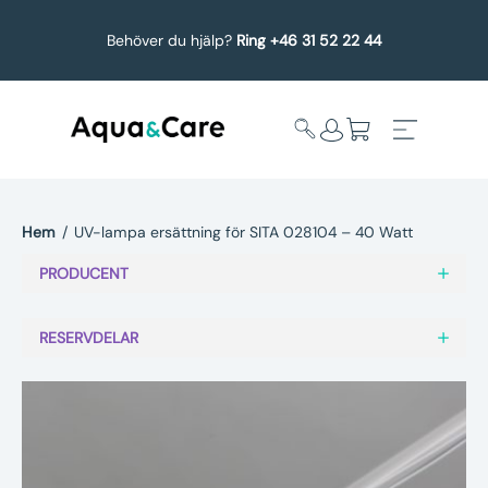
Behöver du hjälp?
Ring +46 31 52 22 44
Hem
/
UV-lampa ersättning för SITA 028104 – 40 Watt
Expandera
Affärsområden
PRODUCENT
undermeny
Köp reservdelar
RESERVDELAR
Service
Uppgradering