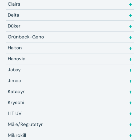
Clairs
Delta
Düker
Grünbeck-Geno
Halton
Hanovia
Jabay
Jimco
Katadyn
Kryschi
LIT UV
Måle/Reg.utstyr
Mikrokill