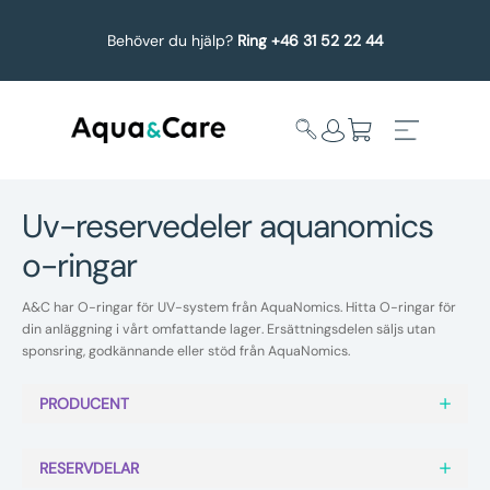
Behöver du hjälp?
Ring +46 31 52 22 44
uv-reservedeler aquanomics
o-ringar
Expandera
Affärsområden
undermeny
A&C har O-ringar för UV-system från AquaNomics. Hitta O-ringar för
Köp reservdelar
din anläggning i vårt omfattande lager. Ersättningsdelen säljs utan
sponsring, godkännande eller stöd från AquaNomics.
Service
PRODUCENT
Uppgradering
RESERVDELAR