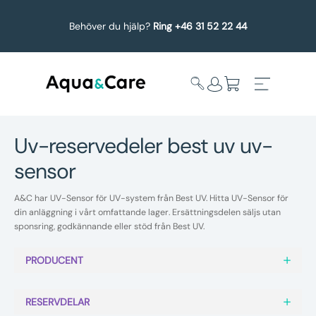
Behöver du hjälp?
Ring +46 31 52 22 44
uv-reservedeler best uv uv-
sensor
Expandera
Affärsområden
undermeny
A&C har UV-Sensor för UV-system från Best UV. Hitta UV-Sensor för
Köp reservdelar
din anläggning i vårt omfattande lager. Ersättningsdelen säljs utan
sponsring, godkännande eller stöd från Best UV.
Service
PRODUCENT
Uppgradering
RESERVDELAR