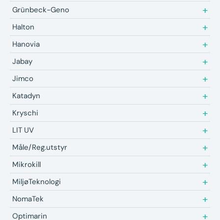
Grünbeck-Geno
Halton
Hanovia
Jabay
Jimco
Katadyn
Kryschi
LIT UV
Måle/Reg.utstyr
Mikrokill
MiljøTeknologi
NomaTek
Optimarin