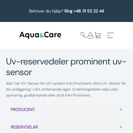
Behöver du hjälp?
Ring +46 31 52 22 44
uv-reservedeler prominent uv-
sensor
Expandera
Affärsområden
undermeny
A&C har UV-Sensor för UV-system från Prominent. Hitta UV-Sensor för
Köp reservdelar
din anläggning i vårt omfattande lager. Ersättningsdelen säljs utan
sponsring, godkännande eller stöd från Prominent.
Service
PRODUCENT
Uppgradering
RESERVDELAR