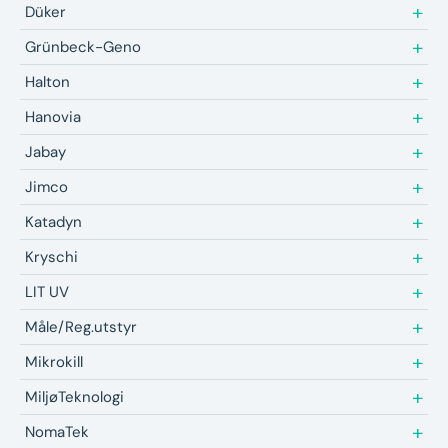
Düker
Grünbeck-Geno
Halton
Hanovia
Jabay
Jimco
Katadyn
Kryschi
LIT UV
Måle/Reg.utstyr
Mikrokill
MiljøTeknologi
NomaTek