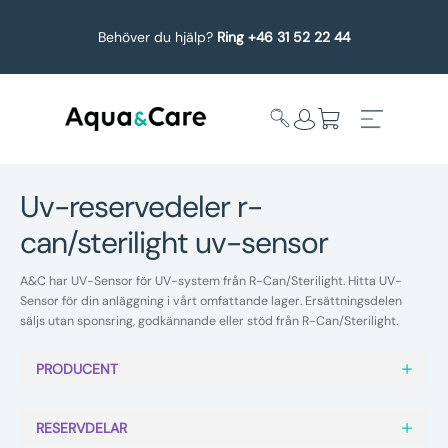
Behöver du hjälp?
Ring +46 31 52 22 44
uv-reservedeler r-
can/sterilight uv-sensor
Expandera
Affärsområden
undermeny
A&C har UV-Sensor för UV-system från R-Can/Sterilight. Hitta UV-
Köp reservdelar
Sensor för din anläggning i vårt omfattande lager. Ersättningsdelen
säljs utan sponsring, godkännande eller stöd från R-Can/Sterilight.
Service
PRODUCENT
Uppgradering
RESERVDELAR