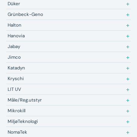
Düker
Grünbeck-Geno
Halton
Hanovia
Jabay
Jimco
Katadyn
Kryschi
LIT UV
Måle/Reg.utstyr
Mikrokill
MiljøTeknologi
NomaTek