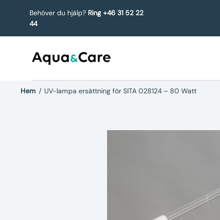
Behöver du hjälp?
Ring +46 31 52 22
44
Hem
/
UV-lampa ersättning för SITA 028124 – 80 Watt