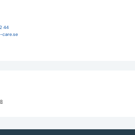
22 44
-care.se
/8