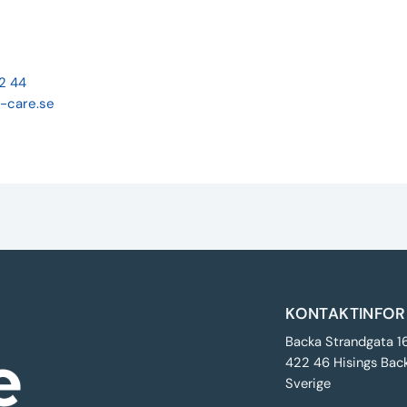
22 44
-care.se
KONTAKTINFOR
Backa Strandgata 1
422 46 Hisings Bac
Sverige