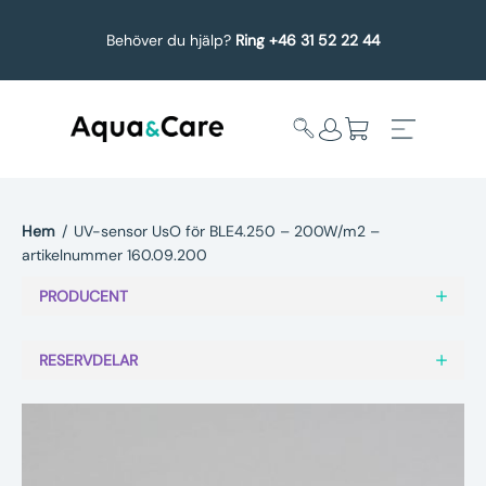
Behöver du hjälp?
Ring +46 31 52 22 44
Hem
/
UV-sensor UsO för BLE4.250 – 200W/m2 –
artikelnummer 160.09.200
Expandera
Affärsområden
undermeny
PRODUCENT
Köp reservdelar
RESERVDELAR
Service
Uppgradering