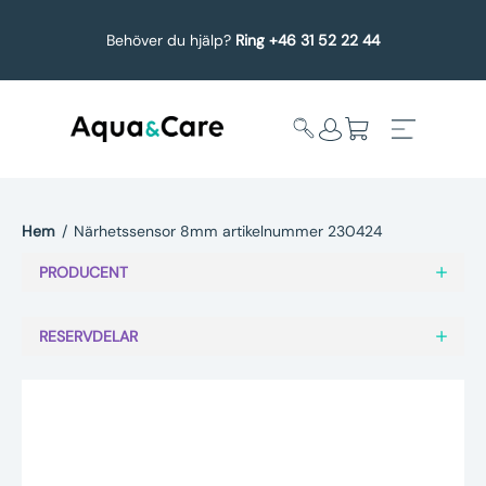
Behöver du hjälp?
Ring +46 31 52 22 44
Hem
/
Närhetssensor 8mm artikelnummer 230424
Expandera
Affärsområden
PRODUCENT
undermeny
Köp reservdelar
RESERVDELAR
Service
Uppgradering