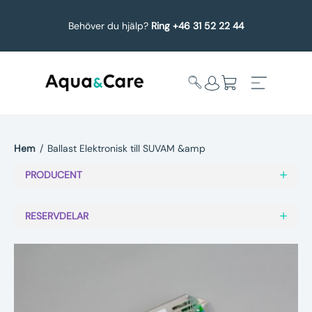
Behöver du hjälp?
Ring +46 31 52 22 44
Hem
/
Ballast Elektronisk till SUVAM &amp
Expandera
Affärsområden
PRODUCENT
undermeny
Köp reservdelar
RESERVDELAR
Service
Uppgradering