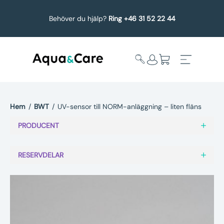
Behöver du hjälp?
Ring +46 31 52 22 44
Hem
/
BWT
/
UV-sensor till NORM-anläggning – liten fläns
Expandera
Affärsområden
PRODUCENT
undermeny
Köp reservdelar
RESERVDELAR
Service
Uppgradering