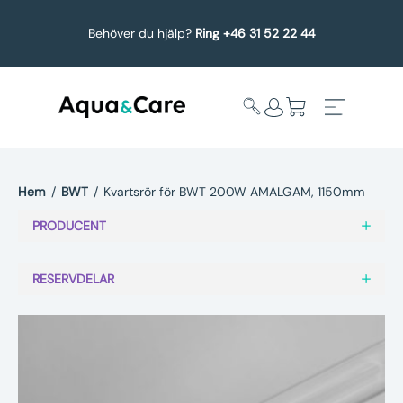
Behöver du hjälp?
Ring +46 31 52 22 44
Hem
/
BWT
/
Kvartsrör för BWT 200W AMALGAM, 1150mm
Expandera
Affärsområden
PRODUCENT
undermeny
Köp reservdelar
RESERVDELAR
Service
Uppgradering