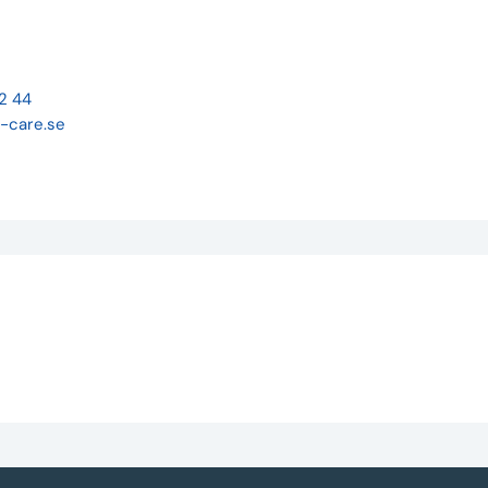
22 44
-care.se