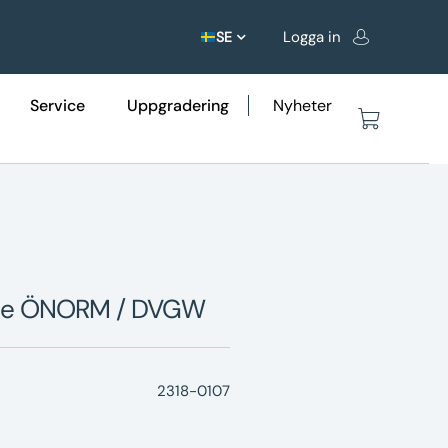
Logga in
SE
Service
Uppgradering
Nyheter
lare ÖNORM / DVGW
2318-0107