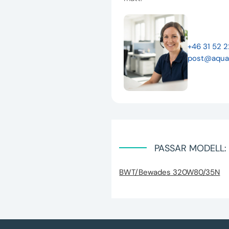
+46 31 52 
post@aqua
PASSAR MODELL:
BWT/Bewades 320W80/35N