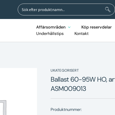
Sök
Sök
efter:
Affärsområden
Köp reservdelar
Underhållstips
Kontakt
UKATEGORISERT
Ballast 60-95W HO, ar
ASM009013
Produktnummer: