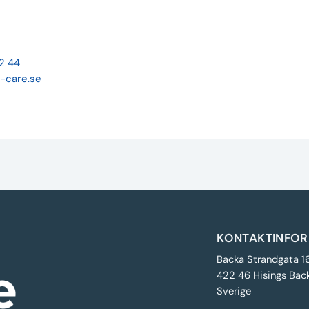
22 44
-care.se
KONTAKTINFOR
Backa Strandgata 1
422 46 Hisings Bac
Sverige