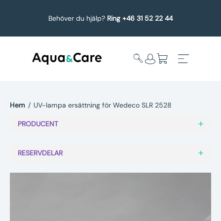
Behöver du hjälp?
Ring +46 31 52 22 44
Hem
/
UV-lampa ersättning för Wedeco SLR 2528
Expandera
Affärsområden
PRODUCENT
undermeny
Köp reservdelar
RESERVDELAR
Service
Uppgradering