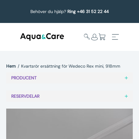
Behöver du hjälp?
Ring +46 31 52 22 44
Hem
/
Kvartsrör ersättning för Wedeco Rex mini, 918mm
Expandera
Affärsområden
PRODUCENT
undermeny
Köp reservdelar
RESERVDELAR
Service
Uppgradering