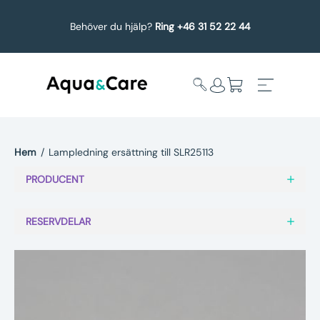
Behöver du hjälp?
Ring +46 31 52 22 44
Hem
/
Lampledning ersättning till SLR25113
Expandera
Affärsområden
PRODUCENT
undermeny
Köp reservdelar
RESERVDELAR
Service
Uppgradering