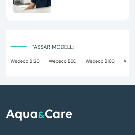
PASSAR MODELL:
Wedeco B120
Wedeco B60
Wedeco B160
Wede