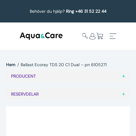
Behöver du hjälp?
Ring +46 31 52 22 44
Hem
/
Ballast Ecoray TDS 20 C1 Dual – pn 6105271
Expandera
Affärsområden
PRODUCENT
undermeny
Köp reservdelar
RESERVDELAR
Service
Uppgradering