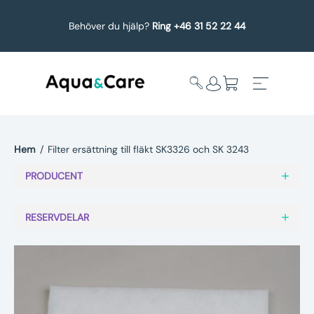
Behöver du hjälp?
Ring +46 31 52 22 44
Hem
/
Filter ersättning till fläkt SK3326 och SK 3243
Expandera
Affärsområden
PRODUCENT
undermeny
Köp reservdelar
RESERVDELAR
Service
Uppgradering