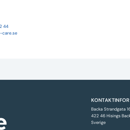
22 44
-care.se
KONTAKTINFOR
Backa Strandgata 1
422 46 Hisings Bac
Sverige