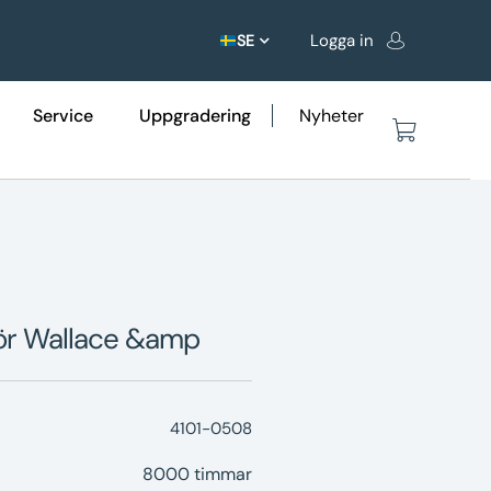
Logga in
SE
Service
Uppgradering
Nyheter
för Wallace &amp
4101-0508
8000 timmar