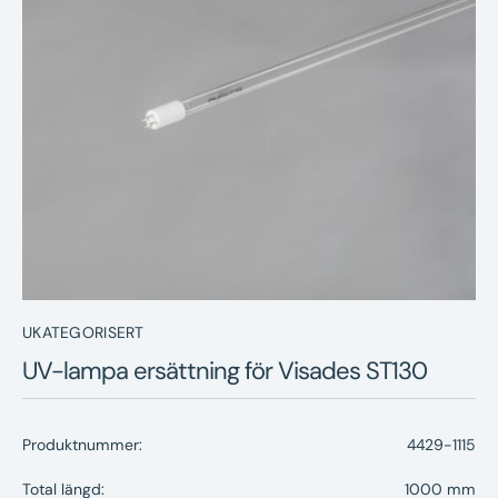
Nyheter
Underhållstips
Kontakt
UKATEGORISERT
UV-lampa ersättning för Visades ST130
Produktnummer:
4429-1115
Total längd:
1000 mm