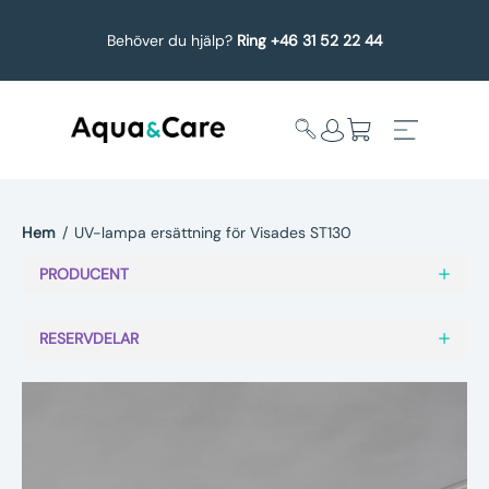
Behöver du hjälp?
Ring +46 31 52 22 44
Hem
/
UV-lampa ersättning för Visades ST130
Expandera
Affärsområden
PRODUCENT
undermeny
Köp reservdelar
RESERVDELAR
Service
Uppgradering