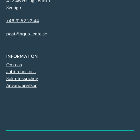
422 46 Hisings Backa
Sverige
+46 31 52 22 44
post@aqua-care.se
INFORMATION
Om oss
Jobba hos oss
Sekretesspolicy
Användarvillkor