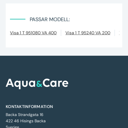
PASSAR MODELL:
Visa 1 T 951080 VA 400
Visa 1 T 95240 VA 200
Visa
KONTAKTINFORMATION
Backa Strandgata 16
422 46 Hisings Backa
Sverige