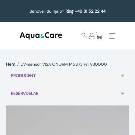
Behöver du hjälp?
Ring +46 31 52 22 44
Hem
/
UV-sensor VISA ÖNORM M5873 Pn V30000
Expandera
Affärsområden
PRODUCENT
undermeny
Köp reservdelar
RESERVDELAR
Service
Uppgradering