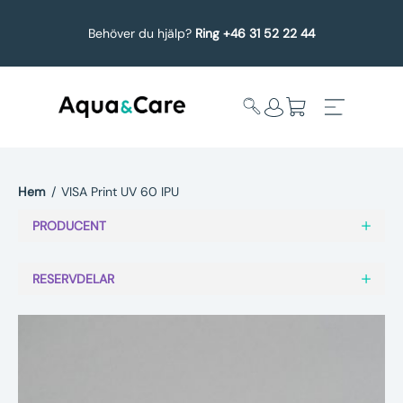
Behöver du hjälp?
Ring +46 31 52 22 44
Hem
/
VISA Print UV 60 IPU
Expandera
Affärsområden
PRODUCENT
undermeny
Köp reservdelar
RESERVDELAR
Service
Uppgradering