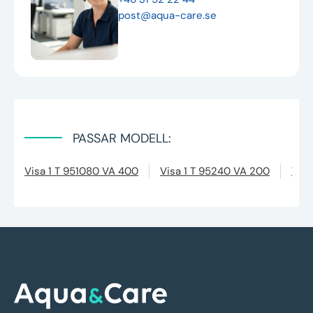
post@aqua-care.se
PASSAR MODELL:
Visa 1 T 951080 VA 400
Visa 1 T 95240 VA 200
Visa