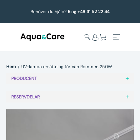
Behöver du hjälp?
Ring +46 31 52 22 44
Hem
/
UV-lampa ersättning för Van Remmen 250W
Expandera
Affärsområden
PRODUCENT
undermeny
Köp reservdelar
RESERVDELAR
Service
Uppgradering