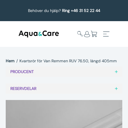
Behöver du hjälp?
Ring +46 31 52 22 44
Hem
/
Kvartsrör för Van Remmen RUV 76.50, längd 405mm
Expandera
Affärsområden
PRODUCENT
undermeny
Köp reservdelar
RESERVDELAR
Service
Uppgradering