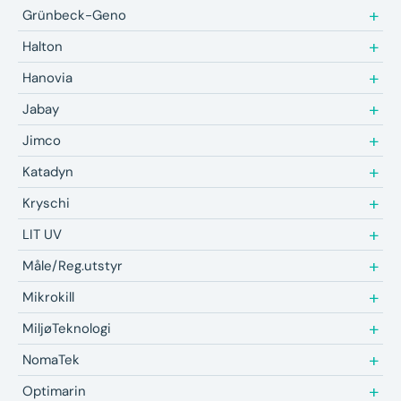
Grünbeck-Geno
Halton
Hanovia
Jabay
Jimco
Katadyn
Kryschi
LIT UV
Måle/Reg.utstyr
Mikrokill
MiljøTeknologi
NomaTek
Optimarin