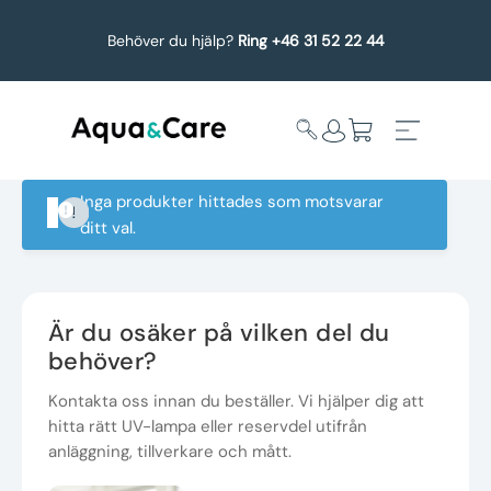
Behöver du hjälp?
Ring +46 31 52 22 44
Inga produkter hittades som motsvarar
ditt val.
Expandera
Affärsområden
undermeny
Köp reservdelar
Är du osäker på vilken del du
behöver?
Service
Kontakta oss innan du beställer. Vi hjälper dig att
hitta rätt UV-lampa eller reservdel utifrån
Uppgradering
anläggning, tillverkare och mått.