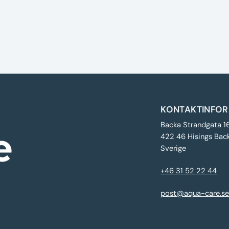
KONTAKTINFOR
Backa Strandgata 1
422 46 Hisings Bac
Sverige
+46 31 52 22 44
post@aqua-care.s