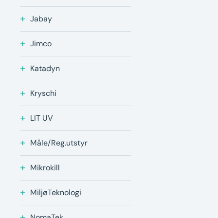
Jabay
Jimco
Katadyn
Kryschi
LIT UV
Måle/Reg.utstyr
Mikrokill
MiljøTeknologi
NomaTek