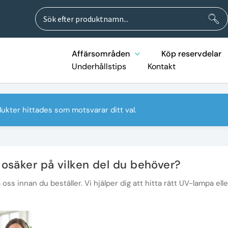
Sök
Sök
efter:
Affärsområden
Köp reservdelar
Underhållstips
Kontakt
ukter hittades som motsvarar ditt val.
 osäker på vilken del du behöver?
oss innan du beställer. Vi hjälper dig att hitta rätt UV-lampa elle