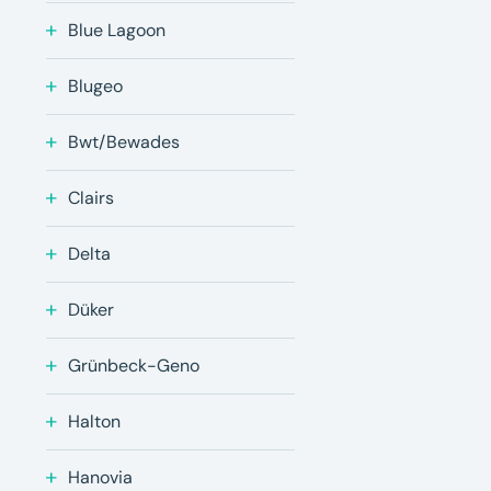
Blue Lagoon
Blugeo
Bwt/Bewades
Clairs
Delta
Düker
Grünbeck-Geno
Halton
Hanovia