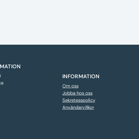
MATION
6
INFORMATION
ka
Om oss
Jobba hos oss
Sekretesspolicy
Användarvillkor
e