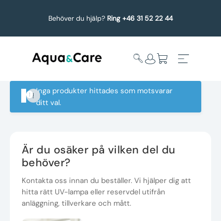
Behöver du hjälp?
Ring +46 31 52 22 44
Inga produkter hittades som motsvarar
ditt val.
Expandera
Affärsområden
undermeny
Köp reservdelar
Är du osäker på vilken del du
behöver?
Service
Kontakta oss innan du beställer. Vi hjälper dig att
hitta rätt UV-lampa eller reservdel utifrån
Uppgradering
anläggning, tillverkare och mått.