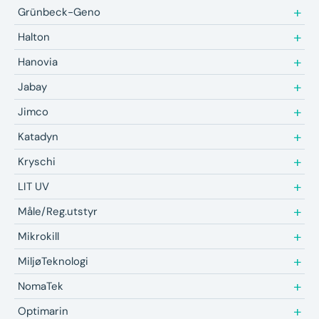
Grünbeck-Geno
Halton
Hanovia
Jabay
Jimco
Katadyn
Kryschi
LIT UV
Måle/Reg.utstyr
Mikrokill
MiljøTeknologi
NomaTek
Optimarin