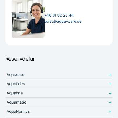
Nyheter
+46 31 52 22 44
Underhållstips
post@aqua-care.se
Kontakt
Reservdelar
Aquacare
Aquafides
Aquafine
Aquamatic
AquaNomics