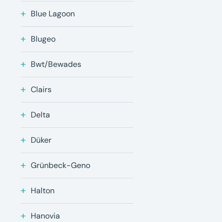
Blue Lagoon
Blugeo
Bwt/Bewades
Clairs
Delta
Düker
Grünbeck-Geno
Halton
Hanovia