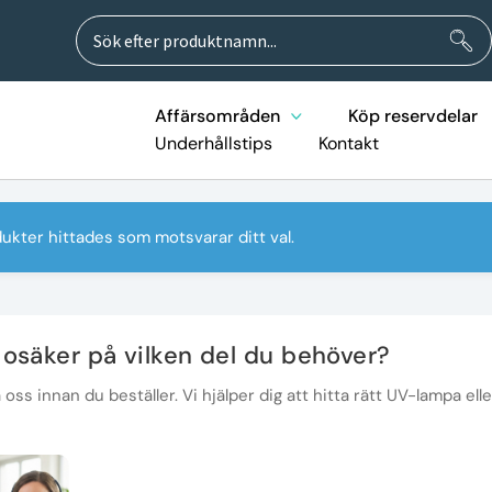
Sök
Sök
efter:
Affärsområden
Köp reservdelar
Underhållstips
Kontakt
ukter hittades som motsvarar ditt val.
 osäker på vilken del du behöver?
oss innan du beställer. Vi hjälper dig att hitta rätt UV-lampa elle