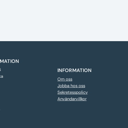
MATION
6
INFORMATION
ka
Om oss
Jobba hos oss
Sekretesspolicy
Användarvillkor
e