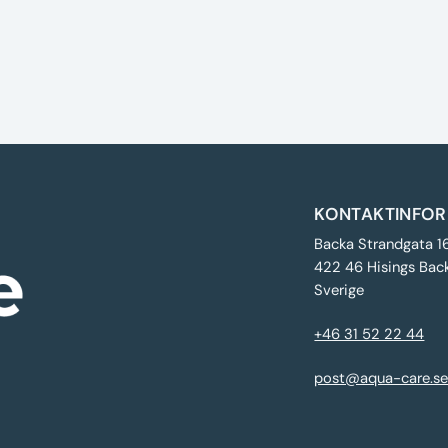
KONTAKTINFOR
Backa Strandgata 1
422 46 Hisings Bac
Sverige
+46 31 52 22 44
post@aqua-care.s