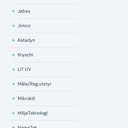
Jabay
Jimco
Katadyn
Kryschi
LIT UV
Måle/Reg.utstyr
Mikrokill
MiljøTeknologi
NomaTek