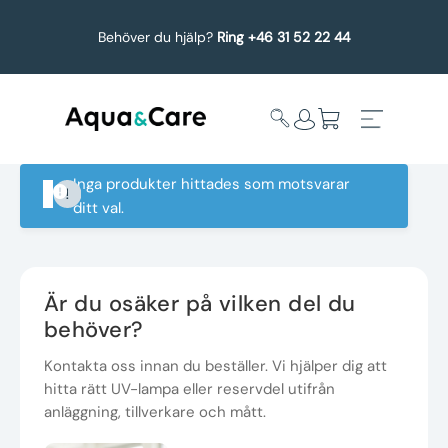
Behöver du hjälp?
Ring +46 31 52 22 44
Inga produkter hittades som motsvarar
ditt val.
Expandera
Affärsområden
undermeny
Köp reservdelar
Är du osäker på vilken del du
behöver?
Service
Kontakta oss innan du beställer. Vi hjälper dig att
hitta rätt UV-lampa eller reservdel utifrån
Uppgradering
anläggning, tillverkare och mått.