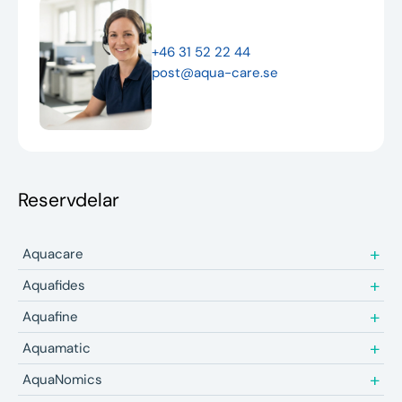
Nyheter
+46 31 52 22 44
Underhållstips
post@aqua-care.se
Kontakt
Reservdelar
Aquacare
Aquafides
Aquafine
Aquamatic
AquaNomics