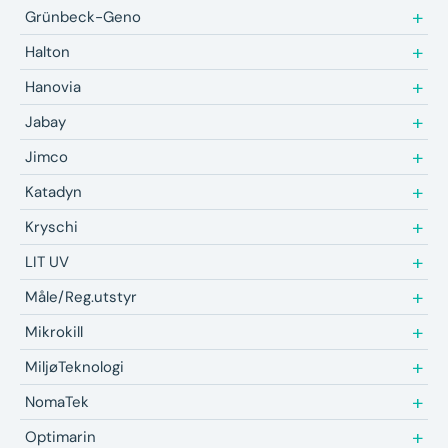
Grünbeck-Geno
Halton
Hanovia
Jabay
Jimco
Katadyn
Kryschi
LIT UV
Måle/Reg.utstyr
Mikrokill
MiljøTeknologi
NomaTek
Optimarin