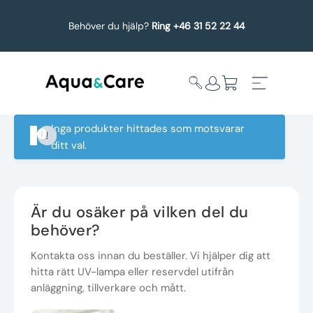
Behöver du hjälp?
Ring +46 31 52 22 44
Inga produkter hittades som motsvarar
ditt val.
Expandera
Affärsområden
undermeny
Köp reservdelar
Är du osäker på vilken del du
behöver?
Service
Kontakta oss innan du beställer. Vi hjälper dig att
hitta rätt UV-lampa eller reservdel utifrån
Uppgradering
anläggning, tillverkare och mått.