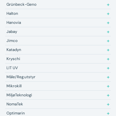
Grünbeck-Geno
Halton
Hanovia
Jabay
Jimco
Katadyn
Kryschi
LIT UV
Måle/Reg.utstyr
Mikrokill
MiljøTeknologi
NomaTek
Optimarin