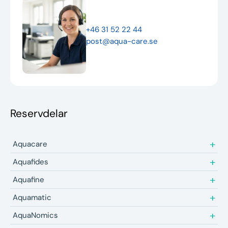
Nyheter
+46 31 52 22 44
Underhållstips
post@aqua-care.se
Kontakt
Reservdelar
Aquacare
Aquafides
Aquafine
Aquamatic
AquaNomics