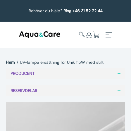
Behöver du hjälp?
Ring +46 31 52 22 44
Hem
/
UV-lampa ersättning för Unik 115W med stift
Expandera
Affärsområden
PRODUCENT
undermeny
Köp reservdelar
RESERVDELAR
Service
Uppgradering