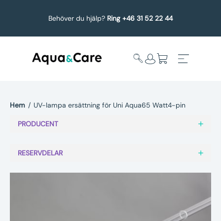
Behöver du hjälp?
Ring +46 31 52 22 44
Hem
/
UV-lampa ersättning för Uni Aqua65 Watt4-pin
Expandera
Affärsområden
PRODUCENT
undermeny
Köp reservdelar
RESERVDELAR
Service
Uppgradering